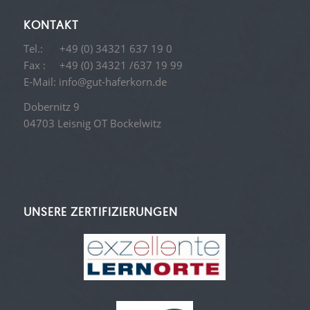
KONTAKT
Tel.:
+49 (0) 34321 637 19 0
Fax : +49 (0) 34321 /637 19 99
E-Mail:
info@gut-haferkorn.de
Dobernitz 9
04703 Leisnig OT Bockelwitz
UNSERE ZERTIFIZIERUNGEN