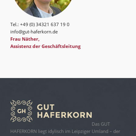
Tel.: +49 (0) 34321 637 19 0
info@gut-haferkorn.de
Frau Näther,
Assistenz der Geschäftsleitung
Das GUT
HAFERKORN liegt idylisch im Leipziger Umland – der