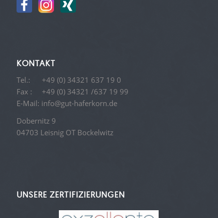
KONTAKT
Tel.:
+49 (0) 34321 637 19 0
Fax : +49 (0) 34321 /637 19 99
E-Mail:
info@gut-haferkorn.de
Dobernitz 9
04703 Leisnig OT Bockelwitz
UNSERE ZERTIFIZIERUNGEN